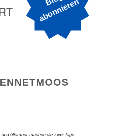
B
n
RT
S ENNETMOOS
nz und Glamour machen die zwei Tage