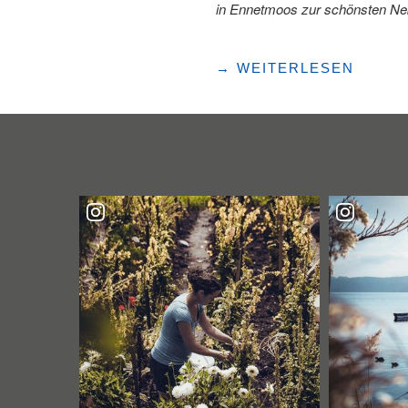
in Ennetmoos zur schönsten Ne
"TEFFLI-
→
WEITERLESEN
RALLY
–
DAS
ORIGINAL
AUS
ENNETMOOS"