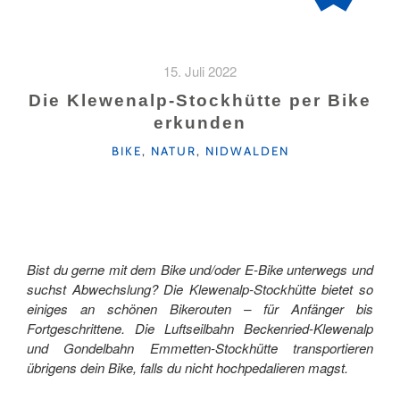
15. Juli 2022
Die Klewenalp-Stockhütte per Bike
erkunden
KATEGORIEN
BIKE
,
NATUR
,
NIDWALDEN
Bist du gerne mit dem Bike und/oder E-Bike unterwegs und
suchst Abwechslung? Die Klewenalp-Stockhütte bietet so
einiges an schönen Bikerouten – für Anfänger bis
Fortgeschrittene. Die Luftseilbahn Beckenried-Klewenalp
und Gondelbahn Emmetten-Stockhütte transportieren
übrigens dein Bike, falls du nicht hochpedalieren magst.