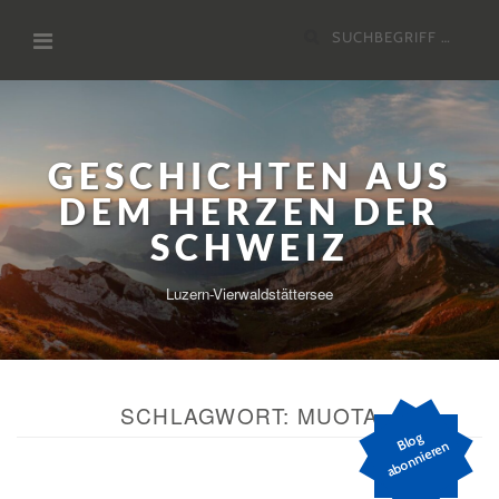
Zum
Suchen
Inhalt
nach:
GESCHICHTEN AUS
DEM HERZEN DER
SCHWEIZ
Luzern-Vierwaldstättersee
SCHLAGWORT:
MUOTA
Bl
o
g
a
b
o
n
ni
er
e
n