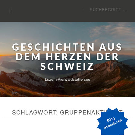
Zum
Suchen
Inhalt
nach:
GESCHICHTEN AUS
DEM HERZEN DER
SCHWEIZ
Luzern-Vierwaldstättersee
SCHLAGWORT:
GRUPPENAKTIVITÄT
o
g
a
b
o
n
ni
e
r
e
Bl
n