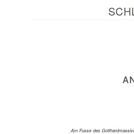
SCH
A
Am Fusse des Gotthardmassivs, 