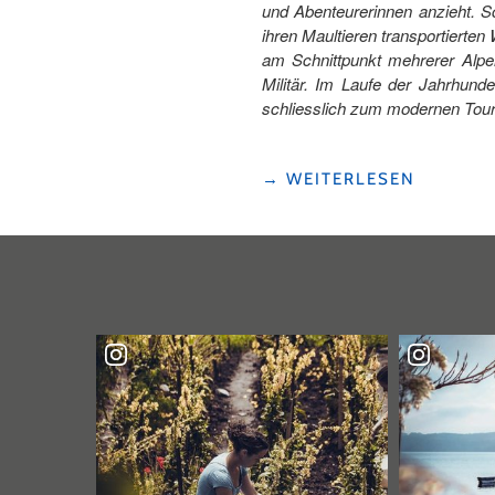
und Abenteurerinnen anzieht. S
ihren Maultieren transportierte
am Schnittpunkt mehrerer Alpe
Militär. Im Laufe der Jahrhund
schliesslich zum modernen Touri
"ANDERMATT
→
WEITERLESEN
IM
WANDEL
DER
ZEIT"