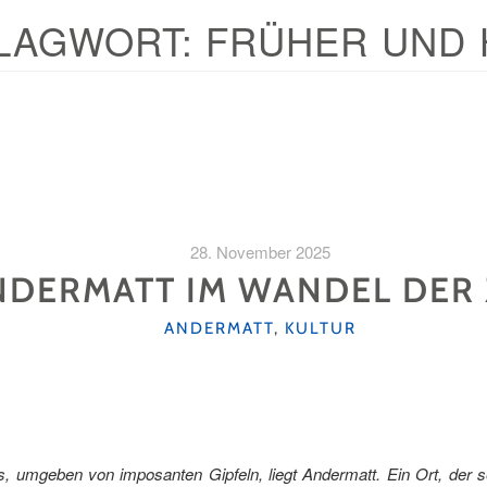
LAGWORT:
FRÜHER UND 
28. November 2025
NDERMATT IM WANDEL DER 
KATEGORIEN
ANDERMATT
,
KULTUR
umgeben von imposanten Gipfeln, liegt Andermatt. Ein Ort, der s