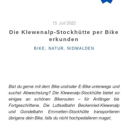
15. Juli 2022
Die Klewenalp-Stockhütte per Bike
erkunden
KATEGORIEN
BIKE
,
NATUR
,
NIDWALDEN
Bist du gerne mit dem Bike und/oder E-Bike unterwegs und
suchst Abwechslung? Die Klewenalp-Stockhütte bietet so
einiges an schönen Bikerouten – für Anfänger bis
Fortgeschrittene. Die Luftseilbahn Beckenried-Klewenalp
und Gondelbahn Emmetten-Stockhütte transportieren
übrigens dein Bike, falls du nicht hochpedalieren magst.