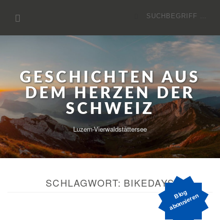
Zum
Suchen
Inhalt
nach:
GESCHICHTEN AUS
DEM HERZEN DER
SCHWEIZ
Luzern-Vierwaldstättersee
SCHLAGWORT:
BIKEDAYS
o
g
a
b
o
n
ni
e
r
e
Bl
n