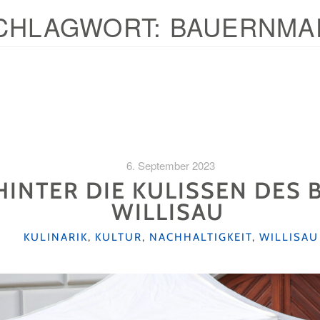
CHLAGWORT:
BAUERNMA
6. September 2023
 HINTER DIE KULISSEN DES
WILLISAU
KATEGORIEN
KULINARIK
,
KULTUR
,
NACHHALTIGKEIT
,
WILLISAU