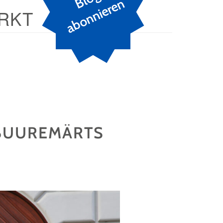
n
RKT
 BUUREMÄRTS