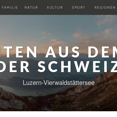
Untermenu
Untermenu
Untermenu
FAMILIE
NATUR
KULTUR
SPORT
REGIONEN
ausklappen
ausklappen
ausklappen
HTEN AUS DE
DER SCHWEI
Luzern-Vierwaldstättersee