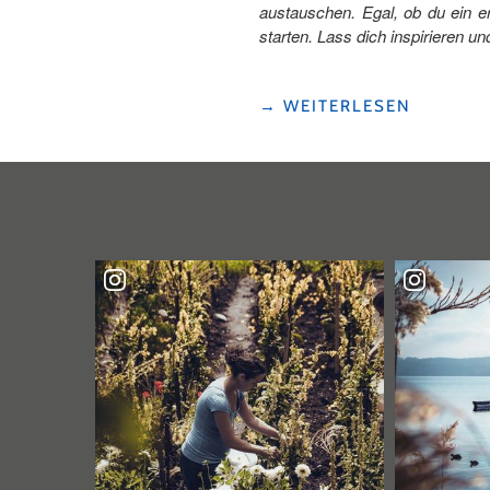
austauschen. Egal, ob du ein erf
starten. Lass dich inspirieren u
"KLETTERN,
→
WEITERLESEN
KRAFT
UND
GEMEINSCHAFT:
BOULDERN
IN
DER
ARENA
SURSEE"